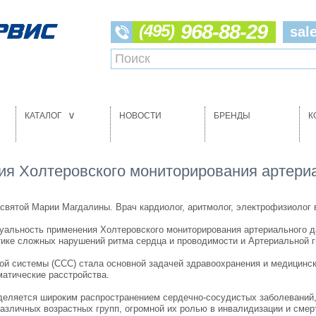
968-88-29
(495)
sal
КАТАЛОГ
НОВОСТИ
БРЕНДЫ
К
>
ия Холтеровского мониторирования артериа
 святой Марии Магдалины. Врач кардиолог, аритмолог, электрофизиолог 
уальность применения Холтеровского мониторирования артериального д
стике сложных нарушений ритма сердца и проводимости и Артериальной г
ой системы (ССС) стала основной задачей здравоохранения и медицинск
матические расстройства.
еделяется широким распространением сердечно-сосудистых заболеваний,
различных возрастных групп, огромной их ролью в инвалидизации и смерт