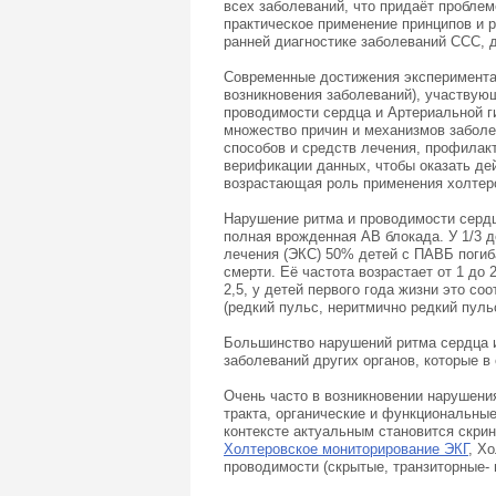
всех заболеваний, что придаёт проблем
практическое применение принципов и 
ранней диагностике заболеваний ССС, 
Современные достижения экспериментал
возникновения заболеваний), участвующ
проводимости сердца и Артериальной г
множество причин и механизмов заболе
способов и средств лечения, профилакт
верификации данных, чтобы оказать де
возрастающая роль применения холтеро
Нарушение ритма и проводимости сердц
полная врожденная АВ блокада. У 1/3 
лечения (ЭКС) 50% детей с ПАВБ погиб
смерти. Её частота возрастает от 1 до 2
2,5, у детей первого года жизни это со
(редкий пульс, неритмично редкий пуль
Большинство нарушений ритма сердца и
заболеваний других органов, которые 
Очень часто в возникновении нарушени
тракта, органические и функциональны
контексте актуальным становится скрин
Холтеровское мониторирование ЭКГ
, Х
проводимости (скрытые, транзиторные- 