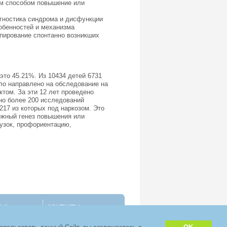
ым способом повышение или
агностика синдрома и дисфункции
обенностей и механизма
упирование спонтанно возникших
 это 45.21%. Из 10434 детей 6731
ло направлено на обследование на
том. За эти 12 лет проведено
но более 200 исследований
17 из которых под наркозом. Это
ожный генез повышения или
узок, профориентацию,
ТЬИ
КОНТАКТЫ