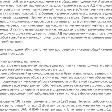
ть этой проблемы хорошо подчеркнута в обращении, сделанном Американ
дных и неотложных медицинских загадок является высокое АД – «молчал
актерных симптомов, таинственный потому, что в 90% случаев наука не 
ема стала неотложной. Эта болезнь является основным фактором, ведущ
нчивый показатель. Причем эта изменчивость может быть истинной, от
ных физиологических процессов в организме, так и от влияния окружаю
на неточностями измерения, зависящими от неумения или невнимательн
метра. В связи с выше сказанным как никогда актуально применение хол
щих друг от друга метода регистрации АД одновременно – осциллометрич
собой кривой и при помощи тонов Короткова – появление и исчезновени
чевой артерии).
ение последних 20-ти лет отмечено достоверное снижение общей смертно
рдца и сосудов.
ную динамику, являются :
спользование различных методов диагностики - в нашем случае это при
ее достоверного верифицирующего метода
ктики заболеваний высокоэффективных и безопасных лекарственных и н
ния роли здорового образа жизни и наличия возможности его обеспечен
 продолжается неуклонный рост смертности от болезней сердечно-сосу
ленные выше мероприятия, обеспечивающие ее снижение в других стран
дение является одним из шагов в формировании осознания населением, 
ние с профилактикой заболеваний - залог успеха в формировании новог
ирование ЭКГ стали применять с конца 1993 года. Первым прибором ста
 с регистрацией только 32 фрагментов за сутки, это, конечно же, не д
отрудничать с ЗАО ИНКАРТ и не прогадали. В течение этих неполных 12