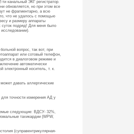
-ти канальный ЭКГ регистратор.
ни обновляется, но при этом все
шут не фрагментарно, а всю
то, что не удалось с помощью
 весу и размеру аппараты
х суток подряд! Для меня было
 исследовании).
ольной вопрос, так вот, при
отоаппарат или сотовый телефон,
одится в диалоговом режиме и
заключение автоматически
 электронный носитель, т. к.
 может давать аллергические
 для точности измерения АД у
чаемые следующие: ВДСУ- 32%,
сизмальные тахикардии (WPW,
истолия (суправентрикулярная-