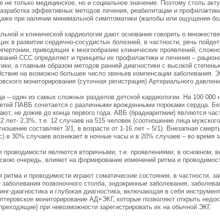
е не только медицинское, но и социальное значение. Поэтому столь акт
разработка эффективных методов лечения, реабилитации и профилактики
даже при наличии минимальной симптоматики (жалобы или ощущения бол
ьной и клинической кардиологии дают основание говорить о множестве 
их в развитии сердечно-сосудистых болезней, в частности, речь пойде
ипертонии, приводящих к многообразию клинических проявлений, сложно
ваний ССС определяет и принципы их профилактики и лечения – рацион
ики, а главным образом методов ранней диагностики с высокой степень
йствие на возможно большее число звеньев компенсации заболевания. 
вского мониторирования (суточная регистрация) Артериального давлени
а – один из самых сложных разделов детской кардиологии. На 100 000 
детей ПАВБ сочетается с различными врожденными пороками сердца. Бе
ают, не дожив до конца первого года. АВБ (брадиаритмии) являются час
2 лет- 2,3%, т.е. 12 случаев на 515 человек (соотношение лица мужского 
отношение составляет 3/1, в возрасте от 1-16 лет – 5/1). Внезапная смер
с) в 30% случаев возникает в ночные часы и в 20% случаев – во время з
 проводимости являются вторичными, т.е. проявлениями, в основном, в
в свою очередь, влияют на формирование изменений ритма и проводимос
я ритма и проводимости играют соматические состояния, в частности, з
е заболевания позвоночного столба, эндокринные заболевания, заболева
инг-диагностика и глубокая диагностика, включающая в себя инструмен
олтеровское мониторирование АД+ЭКГ, которые позволяют открыть недо
преходящие) при невозможности зарегистрировать их на обычной ЭКГ.