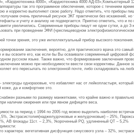
», «Кардиотехника 4000», «Кардиотехника 4000 АД-03»,Компьютерный 12
аппаратуры так это программное обеспечение, которое с течением време
ою и корректно выполняют свою работу. Надо отметить, что приборы пи
получаем очень приличный рисунок ЭКГ практически без искажений, но 
тефакты и учету и анализу не подвергается. Приятно отметить, что и по
амяти увеличились. Современные приборы пишут не одни сутки, а до 3-
ьзовать при проведении ЭФИ (чреспищеводном электрофизиологическом
ей точки зрения, это уже интеллектуальный прибор высокого поколения.
рмировании заключения, вероятно, для практического врача это самый б
 и вы освоите его, как если бы Вы осваивали современный цифровой ф
родном русском языке. Также важно, что формирование заключения пров
 заключении можно при необходимости ввести свои коррективы. Данное 
ляет его пересылать по электронной почте, либо складировать на любой
– электроды одноразовые, что избавляет нас от лейкопластыря, который
 коже, да и комфортнее это.
снабжен разными по размеру манжетками, что крайне важно и правильно
 при наличии ожирения или при явном дефиците веса.
димости за период с 1994 по 2005 год можно выделить наиболее встре
9,5%, Экстрасистолия(наджелудочковые и желудочковые) – 25%, Парок
4%, АВ блокады 11ст. – 2,3%, Укороченный PQ, удлиненный QT – 5,2%
димости:
о характера: вегетативная дисфункция синусового узла – 32%, экстрас