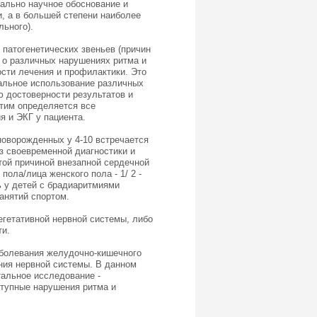
уально научное обоснование и
, а в большей степени наиболее
ьного).
патогенетических звеньев (причин
т о различных нарушениях ритма и
сти лечения и профилактики. Это
альное использование различных
ю достоверности результатов и
Этим определяется все
я и ЭКГ у пациента.
новорожденных у 4-10 встречается
з своевременной диагностики и
той причиной внезапной сердечной
пола/лица женского пола - 1/ 2 -
ть у детей с брадиаритмиями
анятий спортом.
егетативной нервной системы, либо
ти.
аболевания желудочно-кишечного
ния нервной системы. В данном
тальное исследование -
ступные нарушения ритма и