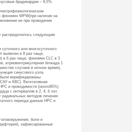
инусовые брадикардии – 9,5%.
электрофизиологическом
ак феномен WPW(при наличие на
икновении ее при проведении
аку распределилось следующим
 суточного или многосуточного
 выявлен в 8 раз чаще,
) в 6 раз чаще, феномен CLC в 3
в, атриовентрикулярная блокада 1
шинстве случаев в ночное время),
функция синусового узла
а были верифицированы
САУ и АВС). Вегетативная
НРС и проводимости (около85%)
ца с интервалом в 2, 4, 6 лет,
т радикальных методов лечения.
татного периода данные НРС и
головокружения, боли и
 дифтерия), зафиксированные