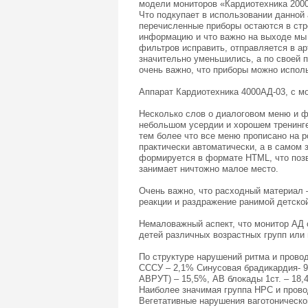
модели мониторов «Кардиотехника 2000
Что подкупает в использовании данной 
перечисленные приборы остаются в стр
информацию и что важно на выходе мы 
фильтров исправить, отправляется в ар
значительно уменьшились, а по своей п
очень важно, что приборы можно испол
Аппарат Кардиотехника 4000АД-03, с мо
Несколько слов о диалоговом меню и фо
небольшом усердии и хорошем тренинге
тем более что все меню прописано на 
практически автоматически, а в самом
формируется в формате HTML, что позво
занимает ничтожно малое место.
Очень важно, что расходный материал 
реакции и раздражение ранимой детской
Немаловажный аспект, что монитор АД 
детей различных возрастных групп или
По структуре нарушений ритма и прово
СССУ – 2,1% Синусовая брадикардия- 
АВРУТ) – 15,5%, АВ блокады 1ст. – 18,
Наиболее значимая группа НРС и прово
Вегетативные нарушения ваготоническог