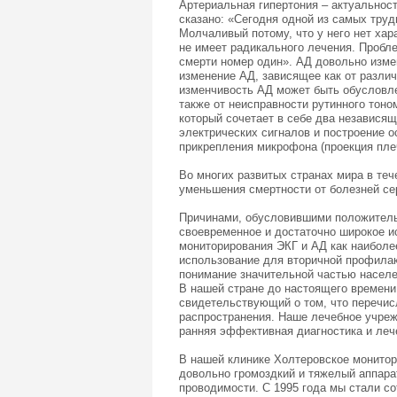
Артериальная гипертония – актуальнос
сказано: «Сегодня одной из самых тру
Молчаливый потому, что у него нет хар
не имеет радикального лечения. Пробл
смерти номер один». АД довольно изме
изменение АД, зависящее как от различ
изменчивость АД может быть обусловле
также от неисправности рутинного тоно
который сочетает в себе два независя
электрических сигналов и построение о
прикрепления микрофона (проекция пле
Во многих развитых странах мира в теч
уменьшения смертности от болезней се
Причинами, обусловившими положитель
своевременное и достаточно широкое и
мониторирования ЭКГ и АД как наибол
использование для вторичной профила
понимание значительной частью населе
В нашей стране до настоящего времени
свидетельствующий о том, что перечис
распространения. Наше лечебное учреж
ранняя эффективная диагностика и лече
В нашей клинике Холтеровское монитор
довольно громоздкий и тяжелый аппарат
проводимости. С 1995 года мы стали с