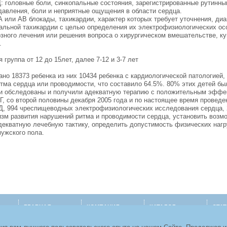
: головные боли, синкопальные состояния, зарегистрированные рутинн
давления, боли и неприятные ощущения в области сердца.
 или АВ блокады, тахикардии, характер которых требует уточнения, ди
мальной тахикардии с целью определения их электрофизиологических ос
зного лечения или решения вопроса о хирургическом вмешательстве, к
.
группа от 12 до 15лет, далее 7-12 и 3-7 лет
ано 18373 ребенка из них 10434 ребенка с кардиологической патологией,
итма сердца или проводимости, что составило 64.5%. 80% этих детей бы
ли обследованы и получили адекватную терапию с положительным эффек
Г, со второй половины декабря 2005 года и по настоящее время проведе
, 994 чреспищеводных электрофизиологических исследования сердца, 2
изм развития нарушений ритма и проводимости сердца, установить возм
декватную лечебную тактику, определить допустимость физических нагр
ужского пола.
ГЛАВНАЯ
КОМПАНИЯ
КАТАЛОГ
СТА