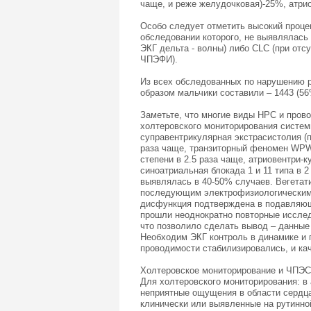
чаще, и реже желудочковая)-25%, атрио
Особо следует отметить высокий проце
обследовании которого, не выявлялась
ЭКГ дельта - волны) либо CLC (при отс
ЧПЭФИ).
Из всех обследованных по нарушению 
образом мальчики составили – 1443 (56
Заметьте, что многие виды НРС и пров
холтеровского мониторирования систе
суправентрикулярная экстрасистолия (п
раза чаще, транзиторный феномен WPW 
степени в 2.5 раза чаще, атриовентри-
синоатриальная блокада 1 и 11 типа в 
выявлялась в 40-50% случаев. Вегетат
последующим электрофизиологическим 
дисфункция подтверждена в подавляющ
прошли неоднократно повторные исслед
что позволило сделать вывод – данные
Необходим ЭКГ контроль в динамике и 
проводимости стабилизировались, и кач
Холтеровское мониторирование и ЧПЭС
Для холтеровского мониторирования: в
неприятные ощущения в области сердца
клинически или выявленные на рутинно