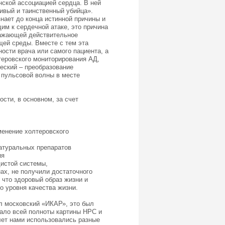
ской ассоциацией сердца. В ней
ивый и таинственный убийца».
знает до конца истинной причины и
им к сердечной атаке, это причина
ражающей действительное
щей среды. Вместе с тем эта
ости врача или самого пациента, а
теровского мониторирования АД,
еский – преобразование
е пульсовой волны в месте
сти, в основном, за счет
менение холтеровского
атуральных препаратов
ия
дистой системы,
ах, не получили достаточного
что здоровый образ жизни и
о уровня качества жизни.
л московский «ИКАР», это был
авало всей полноты картины НРС и
лет нами использовались разные