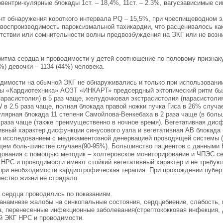
вентри-кулярные блокады 1ст. – 18,4%, 11ст. – 2.3%, вагусзависимые с
нт обнаружения короткого интервала PQ – 15,5%, при чреспищеводном 
 воспроизводимость пароксизмальной тахикардии, что расценивалось к
утствии или сомнительности волны предвозбуждения на ЭКГ или не возн
ритма сердца и проводимости у детей соотношение по половому призн
%) девочки – 1134 (44%) человека.
одимости на обычной ЭКГ не обнаруживались и только при использовании
мы «Кардиотехника» АОЗТ «ИНКАРТ» предсердный эктопический ритм был
арасистолия) в 5 раз чаще, желудочковая экстрасистолия (парасистолия
в 2.5 раза чаще, полная блокада правой ножки пучка Гиса в 26% случае
кулярная блокада 11 степени Самойлова-Венкебаха в 2 раза чаще (в боль
2 раза чаще (также преимущественно в ночное время). Вегетативная дис
ивный характер дисфункции синусового узла и вегетативная АВ блокад
исследованием с медикаментозной денервацией проводящей системы (
ем боль-шинстве случаев(90-95%). Большинство пациентов с данными 
ования с помощью методик – холтеровское мониторирование и ЧПЭС серд
 НРС и проводимости имеют стойкий вегетативный характер и не требую
при необходимости кардиотрофическая терапия. При прохождении пубер
ество жизни не страдало.
 сердца проводились по показаниям.
 анамнезе жалобы на синкопальные состояния, сердцебиение, слабость, 
, перенесенные инфекционные заболевания(стрептококковая инфекция,
й ЭКГ НРС и проводимости.