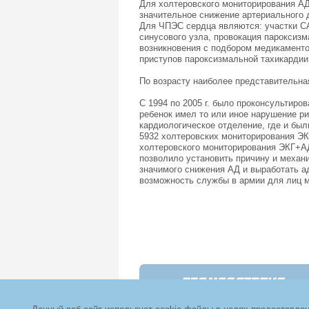
Для холтеровского мониторирования АД
значительное снижение артериального 
Для ЧПЭС сердца являются: участки СА
синусового узла, провокация пароксиз
возникновения с подбором медикаменто
приступов пароксизмальной тахикардии
По возрасту наиболее представительная 
С 1994 по 2005 г. было проконсультиров
ребенок имел то или иное нарушение р
кардиологическое отделение, где и бы
5932 холтеровских мониторирования ЭК
холтеровского мониторирования ЭКГ+АД
позволило установить причину и механ
значимого снижения АД и выработать а
возможность службы в армии для лиц м