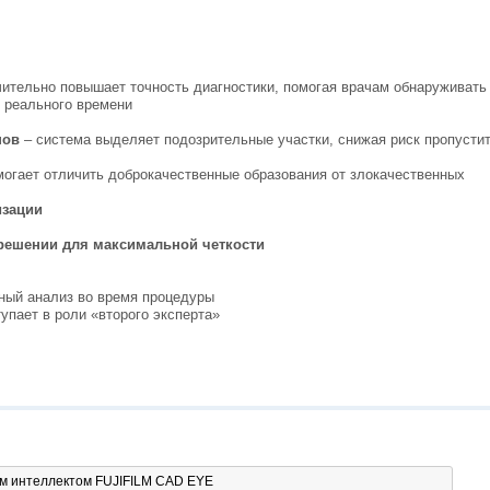
ительно повышает точность диагностики, помогая врачам обнаруживать 
 реального времени
пов
– система выделяет подозрительные участки, снижая риск пропусти
огает отличить доброкачественные образования от злокачественных
изации
решении для максимальной четкости
нный анализ во время процедуры
тупает в роли «второго эксперта»