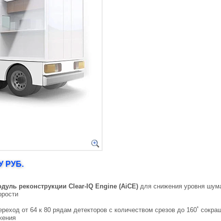
 РУБ.
ль реконструкции Clear-IQ Engine (AiCE)
для снижения уровня шума
орости
*
переход от 64 к 80 рядам детекторов с количеством срезов до 160
сокращ
жения