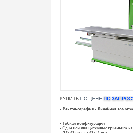
КУПИТЬ
ПО ЦЕНЕ
ПО ЗАПРОСУ
• Рентгенография • Линейная томогр
•
Гибкая конфигурация
- Один или два цифровых приемника на
(35×43 см или 43×43 см)