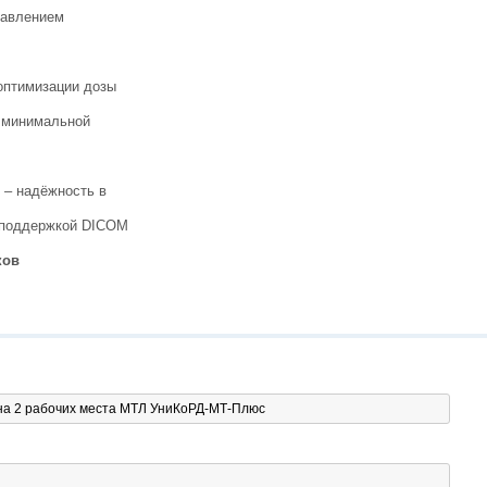
равлением
оптимизации дозы
и минимальной
в – надёжность в
с поддержкой DICOM
ков